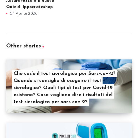
Accuratezza e il nuovo
Quiz di Ippocrateshop
14 Aprile 2026
Other stories
Che cos’è il test sierologico per Sars-cov-2?
Quando si consiglia di eseguire il test
sierologico? Quali tipi di test per Covid-19
esistono? Cosa vogliono dire i risultati del
test sierologico per sars-cov-2?