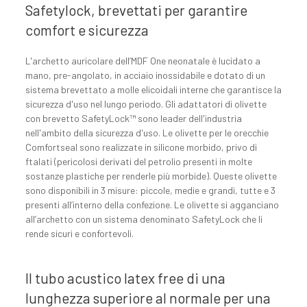
Safetylock, brevettati per garantire
comfort e sicurezza
L'archetto auricolare dell’MDF One neonatale è lucidato a
mano, pre-angolato, in acciaio inossidabile e dotato di un
sistema brevettato a molle elicoidali interne che garantisce la
sicurezza d'uso nel lungo periodo. Gli adattatori di olivette
con brevetto SafetyLock™ sono leader dell'industria
nell'ambito della sicurezza d'uso. Le olivette per le orecchie
Comfortseal sono realizzate in silicone morbido, privo di
ftalati (pericolosi derivati del petrolio presenti in molte
sostanze plastiche per renderle più morbide). Queste olivette
sono disponibili in 3 misure: piccole, medie e grandi, tutte e 3
presenti all’interno della confezione. Le olivette si agganciano
all’archetto con un sistema denominato SafetyLock che li
rende sicuri e confortevoli.
Il tubo acustico latex free di una
lunghezza superiore al normale per una