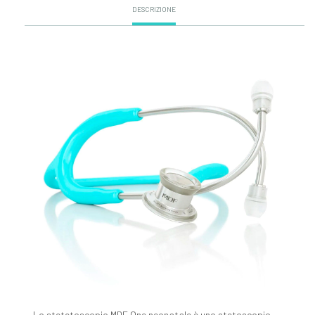
DESCRIZIONE
Lo stetetoscopio MDF One neonatale è uno stetoscopio