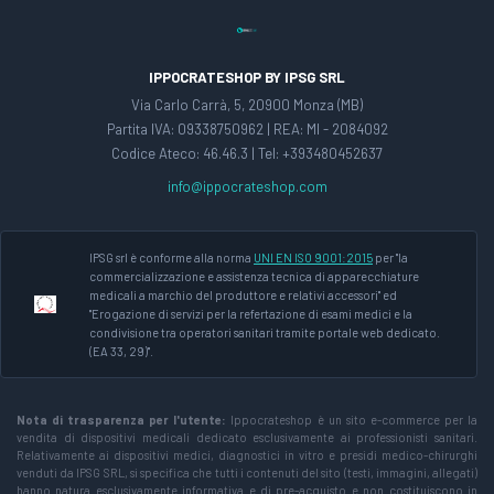
IPPOCRATESHOP BY IPSG SRL
Via Carlo Carrà, 5, 20900 Monza (MB)
Partita IVA: 09338750962 | REA: MI - 2084092
Codice Ateco: 46.46.3 | Tel: +393480452637
info@ippocrateshop.com
IPSG srl è conforme alla norma
UNI EN ISO 9001:2015
per "la
commercializzazione e assistenza tecnica di apparecchiature
medicali a marchio del produttore e relativi accessori" ed
"Erogazione di servizi per la refertazione di esami medici e la
condivisione tra operatori sanitari tramite portale web dedicato.
(EA 33, 29)".
Nota di trasparenza per l'utente:
Ippocrateshop è un sito e-commerce per la
vendita di dispositivi medicali dedicato esclusivamente ai professionisti sanitari.
Relativamente ai dispositivi medici, diagnostici in vitro e presidi medico-chirurghi
venduti da IPSG SRL, si specifica che tutti i contenuti del sito (testi, immagini, allegati)
hanno natura esclusivamente informativa e di pre-acquisto e non costituiscono in