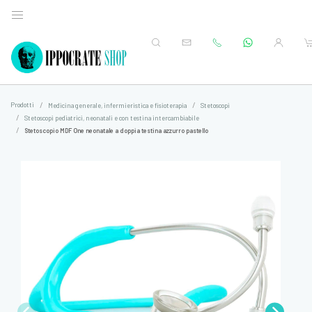
Prodotti
Medicina generale, infermieristica e fisioterapia
Stetoscopi
Stetoscopi pediatrici, neonatali e con testina intercambiabile
Stetoscopio MDF One neonatale a doppia testina azzurro pastello