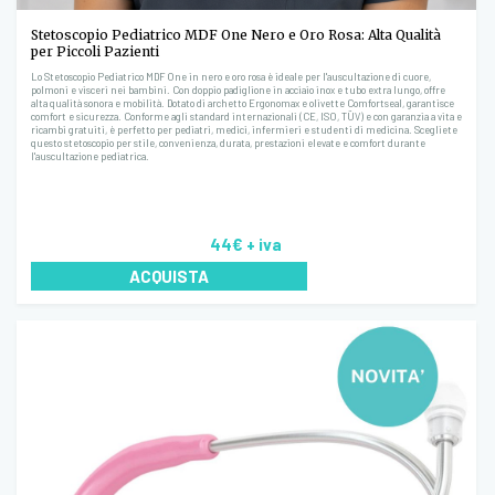
Stetoscopio Pediatrico MDF One Nero e Oro Rosa: Alta Qualità
per Piccoli Pazienti
Lo Stetoscopio Pediatrico MDF One in nero e oro rosa è ideale per l'auscultazione di cuore,
polmoni e visceri nei bambini. Con doppio padiglione in acciaio inox e tubo extra lungo, offre
alta qualità sonora e mobilità. Dotato di archetto Ergonomax e olivette Comfortseal, garantisce
comfort e sicurezza. Conforme agli standard internazionali (CE, ISO, TÜV) e con garanzia a vita e
ricambi gratuiti, è perfetto per pediatri, medici, infermieri e studenti di medicina. Scegliete
questo stetoscopio per stile, convenienza, durata, prestazioni elevate e comfort durante
l'auscultazione pediatrica.
44€
+ iva
ACQUISTA