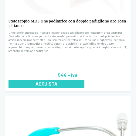
Stetoscopio MDF One pediatrico con doppio padiglione oro rosa
e bianco
Uno stetofonendoscopio in acciaio inox con doppio padiglione specificatamente realizzato per
l’auscultazione di cuore, polmoni e viscere dei pazienti in età pediatrica. La doppia testina in
acciaio inox oro rosa permette un'auscultazione perfetta, il tubo ha una lunghezza superiore al
normale per una maggiore mobilità durante le visite e il prezzo infine rende questo
apparecchio completo davvero competitivo, uno dei modello più apprezzati fra gli stetoscopi MDF,
ora anche in versione pediatrica.
54€
+ iva
ACQUISTA