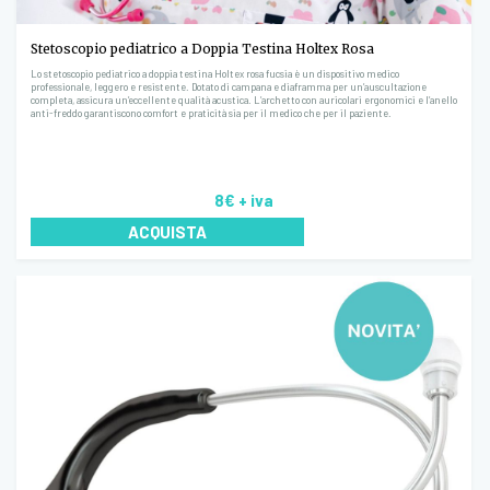
Stetoscopio pediatrico a Doppia Testina Holtex Rosa
Lo stetoscopio pediatrico a doppia testina Holtex rosa fucsia è un dispositivo medico
professionale, leggero e resistente. Dotato di campana e diaframma per un’auscultazione
completa, assicura un’eccellente qualità acustica. L’archetto con auricolari ergonomici e l’anello
anti-freddo garantiscono comfort e praticità sia per il medico che per il paziente.
8€
+ iva
ACQUISTA