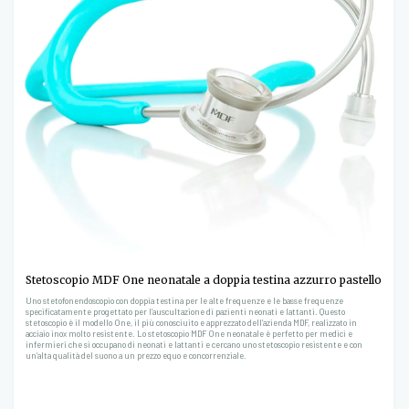
Stetoscopio MDF One neonatale a doppia testina azzurro pastello
Uno stetofonendoscopio con doppia testina per le alte frequenze e le basse frequenze
specificatamente progettato per l’auscultazione di pazienti neonati e lattanti. Questo
stetoscopio è il modello One, il più conosciuito e apprezzato dell’azienda MDF, realizzato in
acciaio inox molto resistente. Lo stetoscopio MDF One neonatale è perfetto per medici e
infermieri che si occupano di neonati e lattanti e cercano uno stetoscopio resistente e con
un’alta qualità del suono a un prezzo equo e concorrenziale.