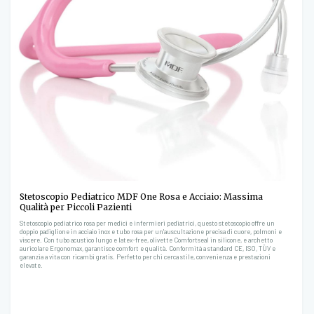
Stetoscopio Pediatrico MDF One Rosa e Acciaio: Massima
Qualità per Piccoli Pazienti
Stetoscopio pediatrico rosa per medici e infermieri pediatrici, questo stetoscopio offre un
doppio padiglione in acciaio inox e tubo rosa per un'auscultazione precisa di cuore, polmoni e
viscere. Con tubo acustico lungo e latex-free, olivette Comfortseal in silicone, e archetto
auricolare Ergonomax, garantisce comfort e qualità. Conformità a standard CE, ISO, TÜV e
garanzia a vita con ricambi gratis. Perfetto per chi cerca stile, convenienza e prestazioni
elevate.