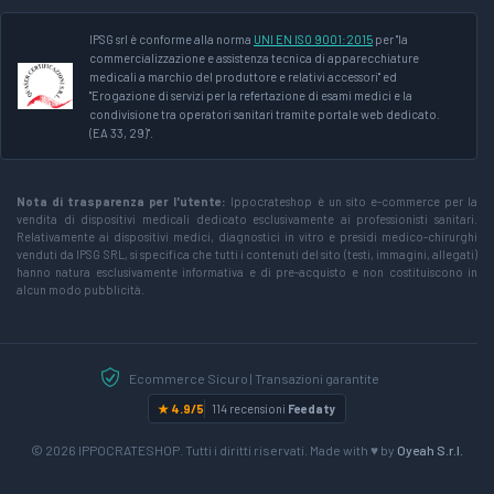
IPSG srl è conforme alla norma
UNI EN ISO 9001:2015
per "la
commercializzazione e assistenza tecnica di apparecchiature
medicali a marchio del produttore e relativi accessori" ed
"Erogazione di servizi per la refertazione di esami medici e la
condivisione tra operatori sanitari tramite portale web dedicato.
(EA 33, 29)".
Nota di trasparenza per l'utente:
Ippocrateshop è un sito e-commerce per la
vendita di dispositivi medicali dedicato esclusivamente ai professionisti sanitari.
Relativamente ai dispositivi medici, diagnostici in vitro e presidi medico-chirurghi
venduti da IPSG SRL, si specifica che tutti i contenuti del sito (testi, immagini, allegati)
hanno natura esclusivamente informativa e di pre-acquisto e non costituiscono in
alcun modo pubblicità.
Ecommerce Sicuro | Transazioni garantite
★ 4.9/5
114 recensioni
Feedaty
© 2026 IPPOCRATESHOP. Tutti i diritti riservati. Made with ♥ by
Oyeah S.r.l.