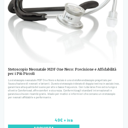
Stetoscopio Neonatale MDF One Nero: Precisione e Affidabilità
per i Più Piccoli
Lo stetoscopio neonatale MDF One Nero e Acciaio è uno stetofonendoscopio progettato per
l'auscultazione di neonati e lattanti. Questo stetoscopio è dotato di doppia testina in acciaio inox,
garantisce alta qualità del suono per alte e basse frequenze. Con tubo latex free extra lungo e
olivette Comfortseal, offre comfort e sicurezza. Conformità agli standard internazionali e
garanzia a vita con ricambi gratis. Ideale per medici e infermieri che cercano un stetoscopio
per neonati affidabile e performante.
49€
+ iva