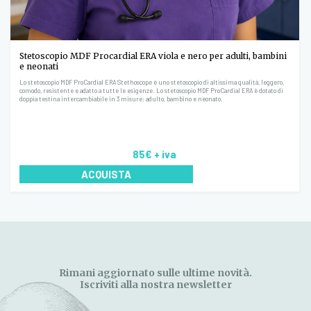
Stetoscopio MDF Procardial ERA viola e nero per adulti, bambini
e neonati
Lo stetoscopio MDF ProCardial ERA Stethoscope è uno stetoscopio di altissima qualità, leggero,
comodo, resistente e adatto a tutte le esigenze. Lo stetoscopio MDF ProCardial ERA è dotato di
doppia testina intercambiabile in 3 misure: adulto, bambino e neonato.
85€
+ iva
ACQUISTA
Rimani aggiornato sulle ultime novità.
Iscriviti alla nostra newsletter