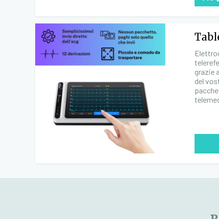
Tabl
Elettro
teleref
grazie 
del vos
pacchet
telemed