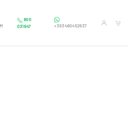
800
OM
+393480452637
031647