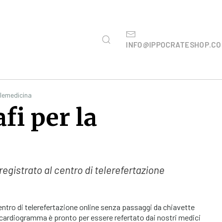
INFO@IPPOCRATESHOP.C
elemedicina
fi per la
 registrato al centro di telerefertazione
centro di telerefertazione online senza passaggi da chiavette
rocardiogramma è pronto per essere refertato dai nostri medici