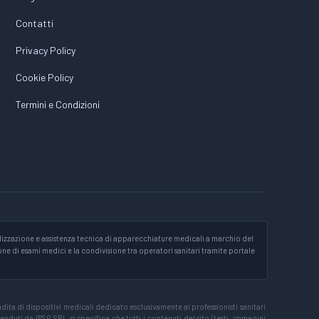
Contatti
Privacy Policy
Cookie Policy
Termini e Condizioni
izzazione e assistenza tecnica di apparecchiature medicali a marchio del
ione di esami medici e la condivisione tra operatori sanitari tramite portale
ta di dispositivi medicali dedicato esclusivamente ai professionisti sanitari.
nduti da IPSG SRL, si specifica che tutti i contenuti del sito (testi, immagini,