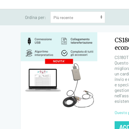
Ordina per:
CS18
econ
CS180T 
Questo 
miglior
un card
invio e
e speci
gestion
nell'as
esisten
Questo 
AC