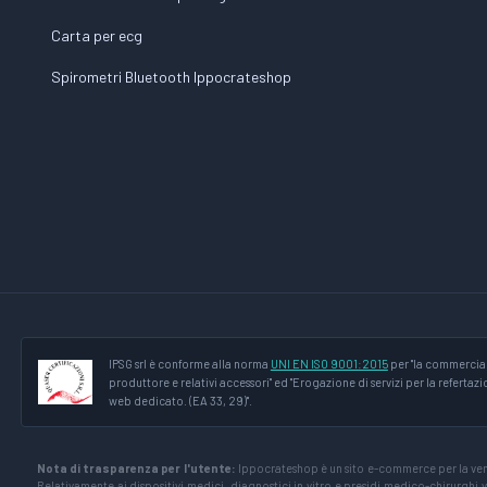
Carta per ecg
Spirometri Bluetooth Ippocrateshop
IPSG srl è conforme alla norma
UNI EN ISO 9001:2015
per "la commercial
produttore e relativi accessori" ed "Erogazione di servizi per la refertaz
web dedicato. (EA 33, 29)".
Nota di trasparenza per l'utente:
Ippocrateshop è un sito e-commerce per la vendi
Relativamente ai dispositivi medici, diagnostici in vitro e presidi medico-chirurghi ve