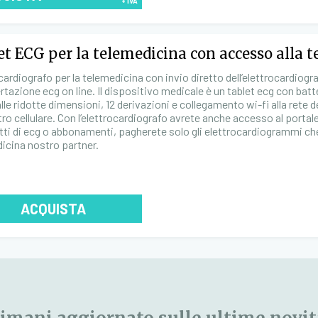
+ IVA
et ECG per la telemedicina con accesso alla 
cardiografo per la telemedicina con invio diretto dell’elettrocardiogr
ertazione ecg on line. Il dispositivo medicale è un tablet ecg con batte
alle ridotte dimensioni, 12 derivazioni e collegamento wi-fi alla rete
tro cellulare. Con l’elettrocardiografo avrete anche accesso al porta
ti di ecg o abbonamenti, pagherete solo gli elettrocardiogrammi che v
icina nostro partner.
ACQUISTA