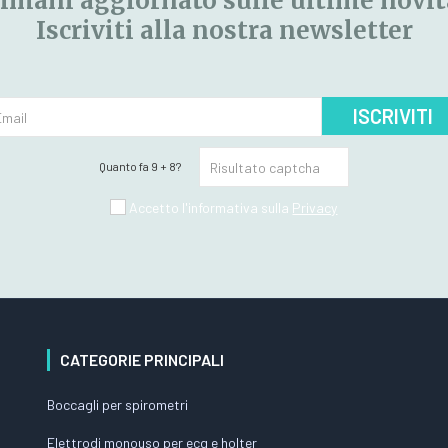
imani aggiornato sulle ultime novit
Iscriviti alla nostra newsletter
ISCRIVITI
Quanto fa 9 + 8?
Accetto l'informativa sulla
Privacy
CATEGORIE PRINCIPALI
Boccagli per spirometri
Elettrodi monouso per ecg e holter