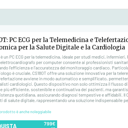
0T: PC ECG per la Telemedicina e Telefertazi
omica per la Salute Digitale e la Cardiologia
è un PC ECG per la telemedicina, ideale per studi medici, infermieri,
elettrocardiografo per computer consente ai professionisti sanitari 
ando l'efficienza e l'accuratezza del monitoraggio cardiaco. Partico
iologo è cruciale, CS180T offre una soluzione innovativa per la telere
 refertazione avviene in modo automatico e semplificato, permettend
alisti cardiologici. Questo dispositivo non solo ottimizza il flusso 
e più efficiente, sostenibile e continuativa dei pazienti, ma garant
sistenza quotidiana, assicurando diagnosi tempestive e affidabili. Il
ti di salute digitale, rappresentando una soluzione indispensabile p
prodotto è anche noleggiabile
799€
QUISTA