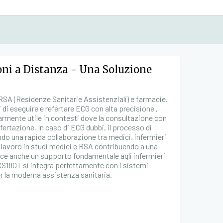
oni a Distanza - Una Soluzione
 RSA (Residenze Sanitarie Assistenziali) e farmacie.
di eseguire e refertare ECG con alta precisione ,
larmente utile in contesti dove la consultazione con
fertazione. In caso di ECG dubbi, il processo di
o una rapida collaborazione tra medici, infermieri
di lavoro in studi medici e RSA contribuendo a una
isce anche un supporto fondamentale agli infermieri
 CS180T si integra perfettamente con i sistemi
er la moderna assistenza sanitaria.