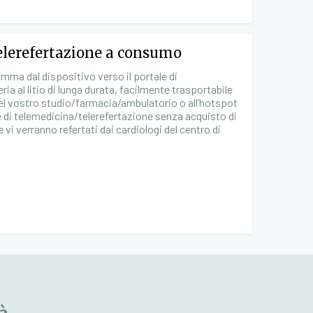
telerefertazione a consumo
amma dal dispositivo verso il portale di
ria al litio di lunga durata, facilmente trasportabile
 del vostro studio/farmacia/ambulatorio o all’hotspot
le di telemedicina/telerefertazione senza acquisto di
i verranno refertati dai cardiologi del centro di