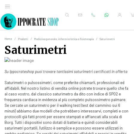
Home
Prodotti
Medicina generale, infermieristica e fisioterapia
Saturimetri
Saturimetri
Su Ippocrateshop puoi trovare tantissimi saturimetri certificati in offerta
Saturimetri o pulsossimetri, come preferite chiamarli, professionali ed
affidabili. Nel nostro listino di vendita online potrete trovare quello che fa
al caso vostro, dal classico saturimetro da dito con indice di SPO2 e
frequenza cardiaca in evidenza al più completo pulsossimetro palmare.
Se cercate un saturimetro per il walking test (test del cammino sui 6
minuti) abbiamo due modelli che potrebbero interessarvi, completi e con
protocolli già fatti pronti per essere stampati e affiancati alla scala di
Borg. Tutti i dispositivi sono dotati di batteria e quindi considerabili
saturimetri portatili, l'utilizzo è semplice e possono essere utilizzati in
ambito pediatrico. Se cerchi dei saturimetri affidabili e precisi in vendita