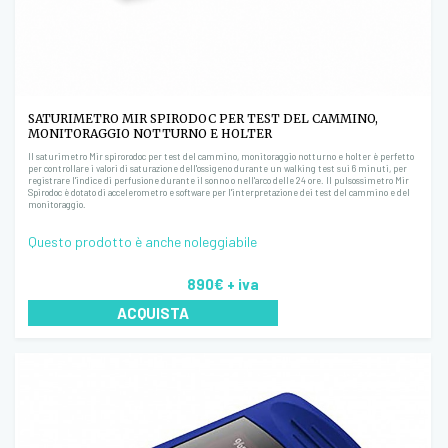
SATURIMETRO MIR SPIRODOC PER TEST DEL CAMMINO,
MONITORAGGIO NOTTURNO E HOLTER
Il saturimetro Mir spirorodoc per test del cammino, monitoraggio notturno e holter è perfetto
per controllare i valori di saturazione dell'ossigeno durante un walking test sui 6 minuti, per
registrare l'indice di perfusione durante il sonno o nell'arco delle 24 ore. Il pulsossimetro Mir
Spirodoc è dotato di accelerometro e software per l'interpretazione dei test del cammino e del
monitoraggio.
Questo prodotto è anche noleggiabile
890€
+ iva
ACQUISTA