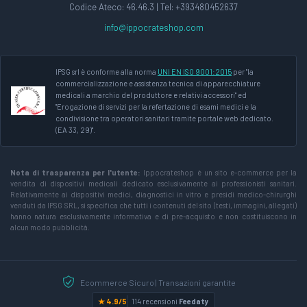
Codice Ateco: 46.46.3 | Tel: +393480452637
info@ippocrateshop.com
IPSG srl è conforme alla norma
UNI EN ISO 9001:2015
per "la
commercializzazione e assistenza tecnica di apparecchiature
medicali a marchio del produttore e relativi accessori" ed
"Erogazione di servizi per la refertazione di esami medici e la
condivisione tra operatori sanitari tramite portale web dedicato.
(EA 33, 29)".
Nota di trasparenza per l'utente:
Ippocrateshop è un sito e-commerce per la
vendita di dispositivi medicali dedicato esclusivamente ai professionisti sanitari.
Relativamente ai dispositivi medici, diagnostici in vitro e presidi medico-chirurghi
venduti da IPSG SRL, si specifica che tutti i contenuti del sito (testi, immagini, allegati)
hanno natura esclusivamente informativa e di pre-acquisto e non costituiscono in
alcun modo pubblicità.
Ecommerce Sicuro | Transazioni garantite
★ 4.9/5
114 recensioni
Feedaty