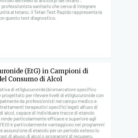
rollo del livello di anticorpi del tetano",
 professionista sanitario che cerca di integrare
unità al tetano, il Tetan Test Rapido rappresenta la
con questo test diagnostico.
ucuronide (EtG) in Campioni di
del Consumo di Alcol
itativa di etilglucuronide (biomarcatore specifico
rogettato per rilevare livelli di etilglucuronide con
incipalmente da professionisti nel campo medico e
rattamenti terapeutici specifici legati all'uso di
di alcol, capace di individuare tracce di etanolo
o rende particolarmente efficace e superiore agli
dell’EtG è particolarmente vantaggioso nei programmi
nte assunzione di etanolo per un periodo esteso lo
casi di abuso di alcol o programmi di recupero.