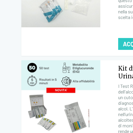
questo 
assicur
nella s
scelta 
AC
Kit d
Urin
I Test 
dell'al
un cuto
diagnos
alcol. 
nell’ur
alcolte
di moni
rende u