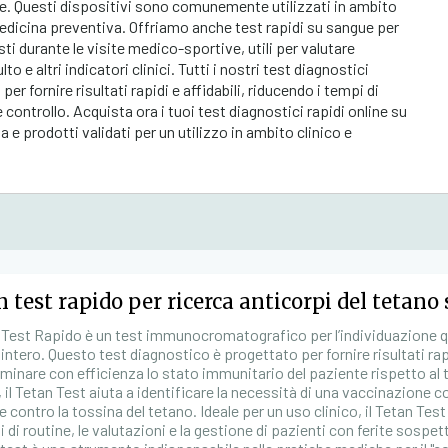
ndale. Questi dispositivi sono comunemente utilizzati in ambito
 medicina preventiva. Offriamo anche test rapidi su sangue per
iesti durante le visite medico-sportive, utili per valutare
e altri indicatori clinici. Tutti i nostri test diagnostici
per fornire risultati rapidi e affidabili, riducendo i tempi di
 controllo. Acquista ora i tuoi test diagnostici rapidi online su
e prodotti validati per un utilizzo in ambito clinico e
 test rapido per ricerca anticorpi del tetano 
n Test Rapido è un test immunocromatografico per l’individuazione qua
intero. Questo test diagnostico è progettato per fornire risultati rap
rminare con efficienza lo stato immunitario del paziente rispetto al 
 il Tetan Test aiuta a identificare la necessità di una vaccinazion
e contro la tossina del tetano. Ideale per un uso clinico, il Tetan Tes
i di routine, le valutazioni e la gestione di pazienti con ferite sospette