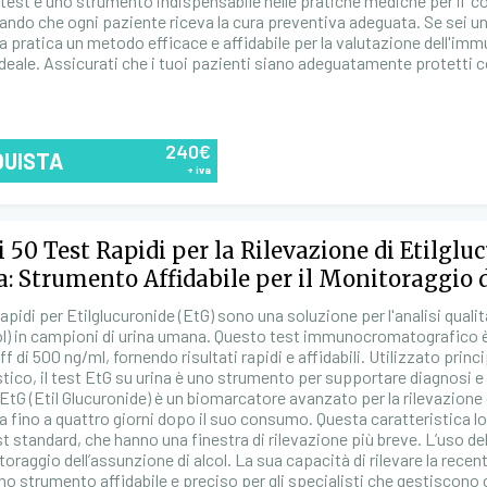
test è uno strumento indispensabile nelle pratiche mediche per il "cont
ando che ogni paziente riceva la cura preventiva adeguata. Se sei un
ua pratica un metodo efficace e affidabile per la valutazione dell'imm
ideale. Assicurati che i tuoi pazienti siano adeguatamente protetti 
240€
QUISTA
+ iva
i 50 Test Rapidi per la Rilevazione di Etilgl
a: Strumento Affidabile per il Monitoraggio 
Rapidi per Etilglucuronide (EtG) sono una soluzione per l'analisi qual
col) in campioni di urina umana. Questo test immunocromatografico è p
ff di 500 ng/ml, fornendo risultati rapidi e affidabili. Utilizzato pr
tico, il test EtG su urina è uno strumento per supportare diagnosi e t
L'EtG (Etil Glucuronide) è un biomarcatore avanzato per la rilevazione 
ina fino a quattro giorni dopo il suo consumo. Questa caratteristica l
st standard, che hanno una finestra di rilevazione più breve. L’uso 
toraggio dell’assunzione di alcol. La sua capacità di rilevare la rece
no strumento affidabile e preciso per gli specialisti che gestiscono 