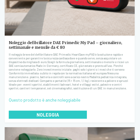
Noleggio defibrillatore DAE Primedic My Pad – giornaliero,
settimanale e mensile da € 80
Il noleggio breve del defibrillatore DAE Primedic HeartSave myPAD è la soluzione rapida e
conveniente per garantire la sicurezza cardiaca dove e quando serve, senza acquistare un
dispositivo da migliaia di euro.Scegli la formula giornaliera, settimanale o mensile e ricevi un
DAE semiautomatico Made in Germany, certificato CE, già testato e pronto all'uso. Perché
conviene noleggiarlo: Zero investimento iniziale: paghi solo i giorni o i mesi che ti servono
Conformità immediata: subito in regola con la normativa italiana ed europea Nessuna
manutenzione: piastre, batteria e controlli sono a carico nostro Modalità pediatrica integrata,
senza elettrodi dedicati Compatto e portatile (15 × 15 cm, 1,1 kg), resistente a polvere e spruzzi
Ideale per: eventi sportivi, stabilimenti balneari, hotel e villaggi estivi, palestre e centri
sportivi, cantieri temporanei, set cinematografici, sostituzione di un DAE in manutenzione.
Questo prodotto è anche noleggiabile
NOLEGGIA