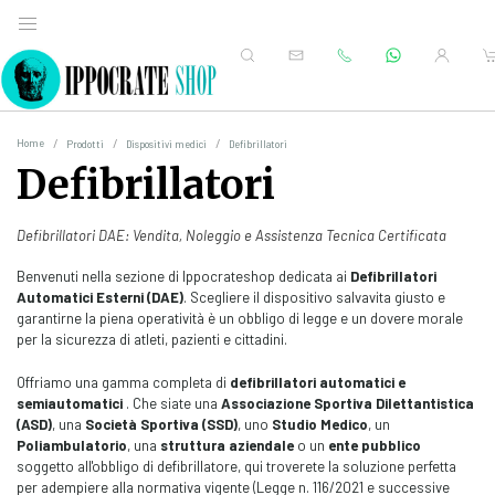
Home
Prodotti
Dispositivi medici
Defibrillatori
Defibrillatori
Defibrillatori DAE: Vendita, Noleggio e Assistenza Tecnica Certificata
Benvenuti nella sezione di Ippocrateshop dedicata ai
Defibrillatori
Automatici Esterni (DAE)
. Scegliere il dispositivo salvavita giusto e
garantirne la piena operatività è un obbligo di legge e un dovere morale
per la sicurezza di atleti, pazienti e cittadini.
Offriamo una gamma completa di
defibrillatori automatici e
semiautomatici
. Che siate una
Associazione Sportiva Dilettantistica
(ASD)
, una
Società Sportiva (SSD)
, uno
Studio Medico
, un
Poliambulatorio
, una
struttura aziendale
o un
ente pubblico
soggetto all'obbligo di defibrillatore, qui troverete la soluzione perfetta
per adempiere alla normativa vigente (Legge n. 116/2021 e successive