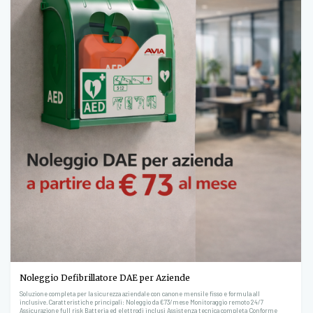
Noleggio Defibrillatore DAE per Aziende
Soluzione completa per la sicurezza aziendale con canone mensile fisso e formula all
inclusive.Caratteristiche principali: Noleggio da €73/mese Monitoraggio remoto 24/7
Assicurazione full risk Batteria ed elettrodi inclusi Assistenza tecnica completa Conforme