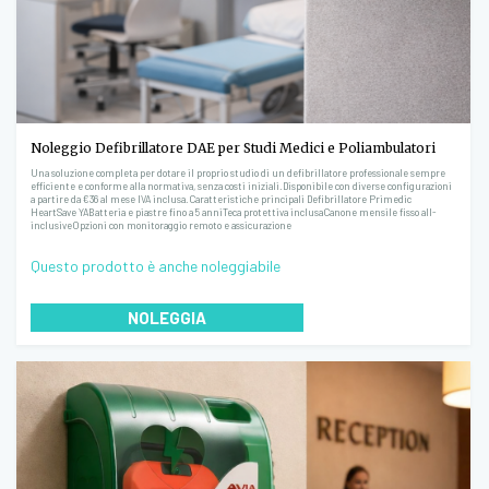
Noleggio Defibrillatore DAE per Studi Medici e Poliambulatori
Una soluzione completa per dotare il proprio studio di un defibrillatore professionale sempre
efficiente e conforme alla normativa, senza costi iniziali.Disponibile con diverse configurazioni
a partire da €36 al mese IVA inclusa.Caratteristiche principali Defibrillatore Primedic
HeartSave YABatteria e piastre fino a 5 anniTeca protettiva inclusaCanone mensile fisso all-
inclusiveOpzioni con monitoraggio remoto e assicurazione
Questo prodotto è anche noleggiabile
NOLEGGIA