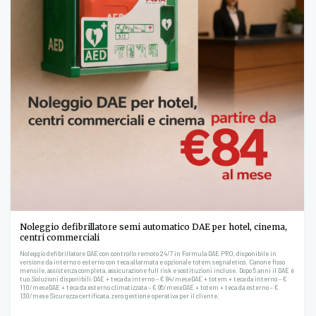
Noleggio defibrillatore semi automatico DAE per hotel, cinema,
centri commerciali
Noleggio defibrillatore DAE con controllo remoto 24/7 in Formula DAE PRO, disponibile in
versione da interno o esterno con teca allarmata e opzionale totem segnaletico. Canone fisso
mensile, assistenza completa, assicurazione full risk e sostituzioni incluse. Dopo 5 anni il DAE è
tuo.Soluzioni disponibili:DAE + teca da interno – € 84/meseDAE + totem + teca da interno – €
110/meseDAE + teca da esterno climatizzata – € 95/meseDAE + totem + teca da esterno – €
130/mese Sicurezza certificata, zero gestione operativa per il cliente.