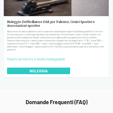
Noleggio Defibrillatore DAE per Palestre, Centri Sportivi e
Associazioni sportive
Mantenere la vostra palestra, centro sportivo o associazione sportiva all'avanguardia in termini
di sicurezza non è mai stato così facile ed economico. Dimenticate i costi iniziali elevati e la
gestione delle scadenze! Scegli la soluzione più adatta alla tua palestra o centro medico.
Canone fisso mensile, nessun costo imprevisto, dispositivo tuo dopo 5 anni. € 36 / mese DAE +
teca da interno.€ 57 / mese DAE + teca + monitoraggio remoto 24/7€ 88 / meseDAE + teca
allarmata + monitoraggio + assicurazione full risk Sicurezza completa, gestione semplice, zero
pensieri.
Questo prodotto è anche noleggiabile
NOLEGGIA
Domande Frequenti (FAQ)