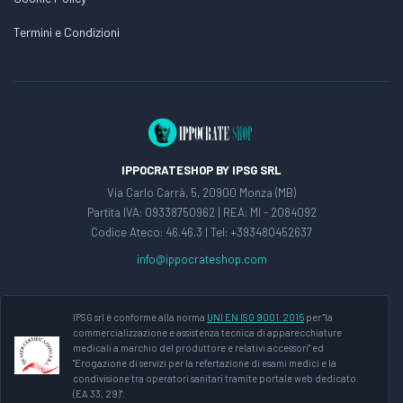
Termini e Condizioni
IPPOCRATESHOP BY IPSG SRL
Via Carlo Carrà, 5, 20900 Monza (MB)
Partita IVA: 09338750962 | REA: MI - 2084092
Codice Ateco: 46.46.3 | Tel: +393480452637
info@ippocrateshop.com
IPSG srl è conforme alla norma
UNI EN ISO 9001:2015
per "la
commercializzazione e assistenza tecnica di apparecchiature
medicali a marchio del produttore e relativi accessori" ed
"Erogazione di servizi per la refertazione di esami medici e la
condivisione tra operatori sanitari tramite portale web dedicato.
(EA 33, 29)".