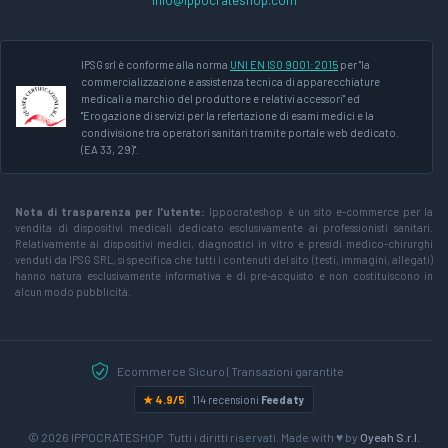
IPSG srl è conforme alla norma
UNI EN ISO 9001:2015
per "la
commercializzazione e assistenza tecnica di apparecchiature
medicali a marchio del produttore e relativi accessori" ed
"Erogazione di servizi per la refertazione di esami medici e la
condivisione tra operatori sanitari tramite portale web dedicato.
(EA 33, 29)".
Nota di trasparenza per l'utente:
Ippocrateshop è un sito e-commerce per la
vendita di dispositivi medicali dedicato esclusivamente ai professionisti sanitari.
Relativamente ai dispositivi medici, diagnostici in vitro e presidi medico-chirurghi
venduti da IPSG SRL, si specifica che tutti i contenuti del sito (testi, immagini, allegati)
hanno natura esclusivamente informativa e di pre-acquisto e non costituiscono in
alcun modo pubblicità.
Ecommerce Sicuro | Transazioni garantite
★ 4.9/5
114 recensioni
Feedaty
© 2026 IPPOCRATESHOP. Tutti i diritti riservati. Made with ♥ by
Oyeah S.r.l.