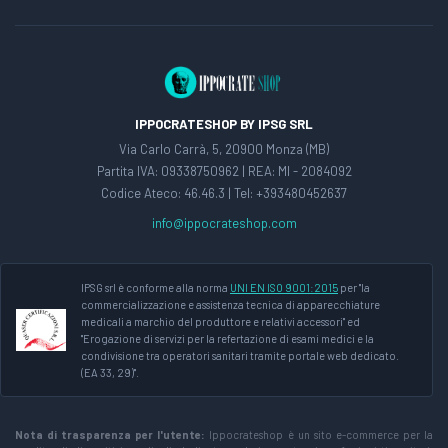
IPPOCRATESHOP BY IPSG SRL
Via Carlo Carrà, 5, 20900 Monza (MB)
Partita IVA: 09338750962 | REA: MI - 2084092
Codice Ateco: 46.46.3 | Tel: +393480452637
info@ippocrateshop.com
IPSG srl è conforme alla norma
UNI EN ISO 9001:2015
per "la
commercializzazione e assistenza tecnica di apparecchiature
medicali a marchio del produttore e relativi accessori" ed
"Erogazione di servizi per la refertazione di esami medici e la
condivisione tra operatori sanitari tramite portale web dedicato.
(EA 33, 29)".
Nota di trasparenza per l'utente:
Ippocrateshop è un sito e-commerce per la