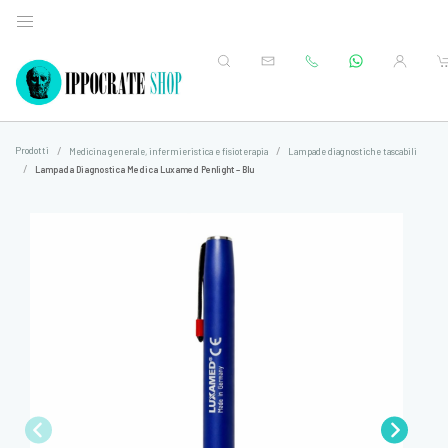
Prodotti
Medicina generale, infermieristica e fisioterapia
Lampade diagnostiche tascabili
Lampada Diagnostica Medica Luxamed Penlight – Blu