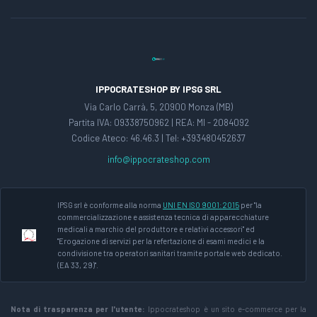
IPPOCRATESHOP BY IPSG SRL
Via Carlo Carrà, 5, 20900 Monza (MB)
Partita IVA: 09338750962 | REA: MI - 2084092
Codice Ateco: 46.46.3 | Tel: +393480452637
info@ippocrateshop.com
IPSG srl è conforme alla norma
UNI EN ISO 9001:2015
per "la
commercializzazione e assistenza tecnica di apparecchiature
medicali a marchio del produttore e relativi accessori" ed
"Erogazione di servizi per la refertazione di esami medici e la
condivisione tra operatori sanitari tramite portale web dedicato.
(EA 33, 29)".
Nota di trasparenza per l'utente:
Ippocrateshop è un sito e-commerce per la