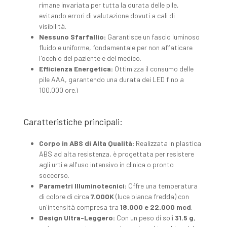
rimane invariata per tutta la durata delle pile,
evitando errori di valutazione dovuti a cali di
visibilità.
Nessuno Sfarfallio:
Garantisce un fascio luminoso
fluido e uniforme, fondamentale per non affaticare
l'occhio del paziente e del medico.
Efficienza Energetica:
Ottimizza il consumo delle
pile AAA, garantendo una durata dei LED fino a
100.000 ore.ì
Caratteristiche principali:
Corpo in ABS di Alta Qualità:
Realizzata in plastica
ABS ad alta resistenza, è progettata per resistere
agli urti e all'uso intensivo in clinica o pronto
soccorso.
Parametri Illuminotecnici:
Offre una temperatura
di colore di circa
7.000K
(luce bianca fredda) con
un'intensità compresa tra
18.000 e 22.000 mcd
.
Design Ultra-Leggero:
Con un peso di soli
31.5 g
,