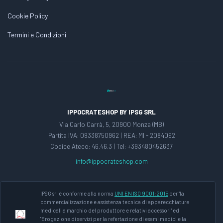
Cookie Policy
Termini e Condizioni
IPPOCRATESHOP BY IPSG SRL
Via Carlo Carrà, 5, 20900 Monza (MB)
Partita IVA: 09338750962 | REA: MI - 2084092
Codice Ateco: 46.46.3 | Tel: +393480452637
info@ippocrateshop.com
IPSG srl è conforme alla norma
UNI EN ISO 9001:2015
per "la
commercializzazione e assistenza tecnica di apparecchiature
medicali a marchio del produttore e relativi accessori" ed
"Erogazione di servizi per la refertazione di esami medici e la