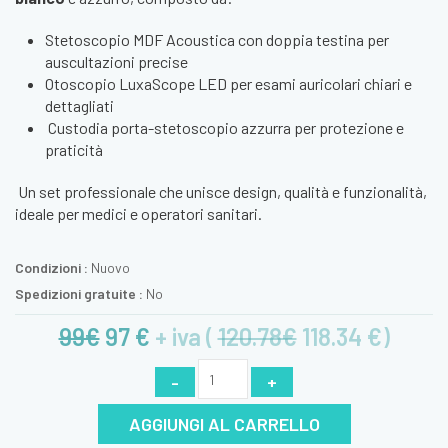
Stetoscopio MDF Acoustica con doppia testina per
auscultazioni precise
Otoscopio LuxaScope LED per esami auricolari chiari e
dettagliati
Custodia porta-stetoscopio azzurra per protezione e
praticità
Un set professionale che unisce design, qualità e funzionalità,
ideale per medici e operatori sanitari.
Condizioni :
Nuovo
Spedizioni gratuite :
No
99€
97
€
+ iva (
120.78€
118.34
€)
-
+
AGGIUNGI AL CARRELLO