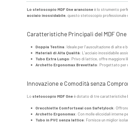
Lo stetoscopio MDF One arancione
è lo strumento perf
acciaio inossidabile
, questo stetoscopio professionale è
Caratteristiche Principali del MDF On
Doppia Testina
: Ideale per l'auscultazione di alte 
Materiali di Alta Qualità
: L'acciaio inossidabile ass
Tubo Extra Lungo
: Privo di lattice, offre maggiore 
Archetto Ergonomax Brevettato
: Progettato per 
Innovazione e Comodità senza Compro
Lo
stetoscopio MDF One
è dotato di tre caratteristiche 
Orecchiette Comfortseal con Safetylock
: Offron
Archetto Ergonomax
: Con molle elicoidali interne p
Tubo in PVC senza lattice
: Fornisce un miglior iso