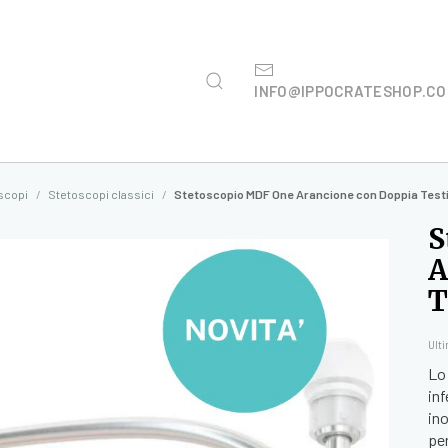
INFO@IPPOCRATESHOP.C
scopi
Stetoscopi classici
Stetoscopio MDF One Arancione con Doppia Testin
S
A
T
Ult
Lo
inf
ino
per