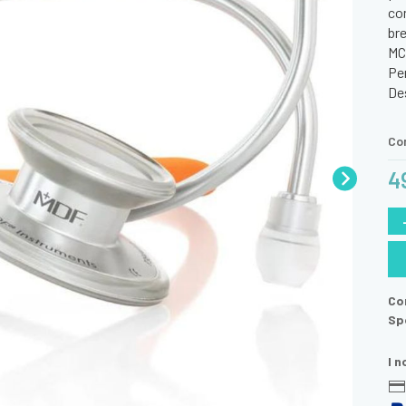
co
br
MC,
Per
Des
Con
4
Con
Spe
I 