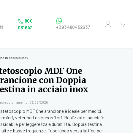
800
OM
+393480452637
031647
a in acciaio inox
tetoscopio MDF One
rancione con Doppia
estina in acciaio inox
imo aggiornamento: 03/08/2026
 stetoscopio MDF One arancione è ideale per medici,
ermieri, veterinari e soccorritori. Realizzato inacciaio
ssidabile per leggerezza e durabilità. Doppia testina
 alte e basse frequenze. Tubo lungo senza lattice per