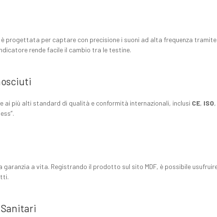
 è progettata per captare con precisione i suoni ad alta frequenza tramite 
dicatore rende facile il cambio tra le testine.
osciuti
 ai più alti standard di qualità e conformità internazionali, inclusi
CE
,
ISO
ess”.
a garanzia a vita. Registrando il prodotto sul sito MDF, è possibile usufrui
tti.
 Sanitari