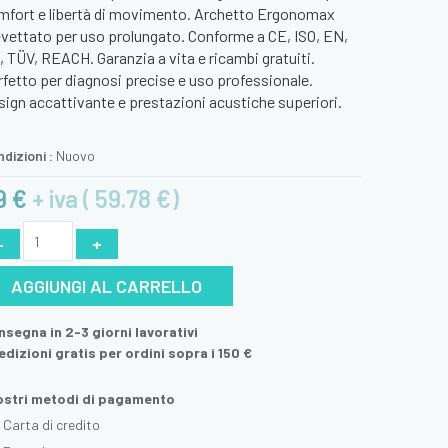
mfort e libertà di movimento. Archetto Ergonomax
evettato per uso prolungato. Conforme a CE, ISO, EN,
 TÜV, REACH. Garanzia a vita e ricambi gratuiti.
fetto per diagnosi precise e uso professionale.
ign accattivante e prestazioni acustiche superiori.
dizioni :
Nuovo
9 €
+ iva ( 59.78 €)
-
+
AGGIUNGI AL CARRELLO
segna in 2-3 giorni lavorativi
dizioni gratis per ordini sopra i 150 €
nostri metodi di pagamento
Carta di credito