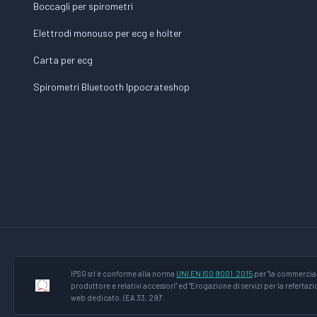
Boccagli per spirometri
Elettrodi monouso per ecg e holter
Carta per ecg
Spirometri Bluetooth Ippocrateshop
IPSG srl è conforme alla norma
UNI EN ISO 9001:2015
per "la commercial
produttore e relativi accessori" ed "Erogazione di servizi per la refertaz
web dedicato. (EA 33, 29)".