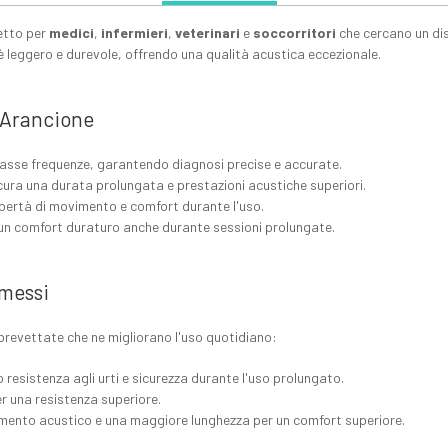
etto per
medici
,
infermieri
,
veterinari
e
soccorritori
che cercano un disp
 leggero e durevole, offrendo una qualità acustica eccezionale.
e Arancione
e basse frequenze, garantendo diagnosi precise e accurate.
icura una durata prolungata e prestazioni acustiche superiori.
libertà di movimento e comfort durante l'uso.
un comfort duraturo anche durante sessioni prolungate.
messi
brevettate che ne migliorano l'uso quotidiano:
o resistenza agli urti e sicurezza durante l'uso prolungato.
er una resistenza superiore.
lamento acustico e una maggiore lunghezza per un comfort superiore.