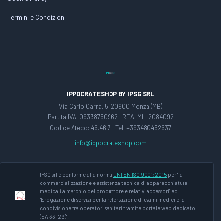
Termini e Condizioni
IPPOCRATESHOP BY IPSG SRL
Via Carlo Carrà, 5, 20900 Monza (MB)
Partita IVA: 09338750962 | REA: MI - 2084092
Codice Ateco: 46.46.3 | Tel: +393480452637
info@ippocrateshop.com
IPSG srl è conforme alla norma
UNI EN ISO 9001:2015
per "la
commercializzazione e assistenza tecnica di apparecchiature
medicali a marchio del produttore e relativi accessori" ed
"Erogazione di servizi per la refertazione di esami medici e la
condivisione tra operatori sanitari tramite portale web dedicato.
(EA 33, 29)".