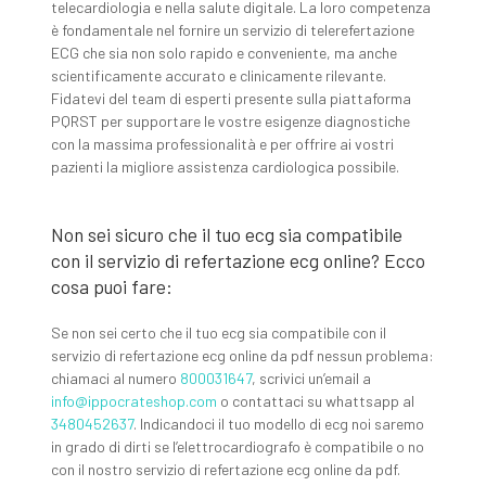
telecardiologia e nella salute digitale. La loro competenza
è fondamentale nel fornire un servizio di telerefertazione
ECG che sia non solo rapido e conveniente, ma anche
scientificamente accurato e clinicamente rilevante.
Fidatevi del team di esperti presente sulla piattaforma
PQRST per supportare le vostre esigenze diagnostiche
con la massima professionalità e per offrire ai vostri
pazienti la migliore assistenza cardiologica possibile.
Non sei sicuro che il tuo ecg sia compatibile
con il servizio di refertazione ecg online? Ecco
cosa puoi fare:
Se non sei certo che il tuo ecg sia compatibile con il
servizio di refertazione ecg online da pdf nessun problema:
chiamaci al numero
800031647
, scrivici un’email a
info@ippocrateshop.com
o contattaci su whattsapp al
3480452637
. Indicandoci il tuo modello di ecg noi saremo
in grado di dirti se l’elettrocardiografo è compatibile o no
con il nostro servizio di refertazione ecg online da pdf.