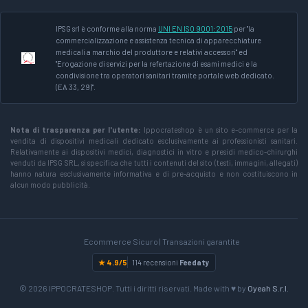
IPSG srl è conforme alla norma
UNI EN ISO 9001:2015
per "la
commercializzazione e assistenza tecnica di apparecchiature
medicali a marchio del produttore e relativi accessori" ed
"Erogazione di servizi per la refertazione di esami medici e la
condivisione tra operatori sanitari tramite portale web dedicato.
(EA 33, 29)".
Nota di trasparenza per l'utente:
Ippocrateshop è un sito e-commerce per la
vendita di dispositivi medicali dedicato esclusivamente ai professionisti sanitari.
Relativamente ai dispositivi medici, diagnostici in vitro e presidi medico-chirurghi
venduti da IPSG SRL, si specifica che tutti i contenuti del sito (testi, immagini, allegati)
hanno natura esclusivamente informativa e di pre-acquisto e non costituiscono in
alcun modo pubblicità.
Ecommerce Sicuro | Transazioni garantite
★ 4.9/5
114 recensioni
Feedaty
© 2026 IPPOCRATESHOP. Tutti i diritti riservati. Made with ♥ by
Oyeah S.r.l.