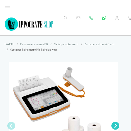
Prodotti
Monouso e consumabili
Carta per spirometri
Carta per spirometri mir
Carta per Spirometro Mir Spirolab New