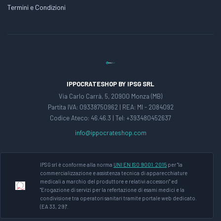
Termini e Condizioni
IPPOCRATESHOP BY IPSG SRL
Via Carlo Carrà, 5, 20900 Monza (MB)
Partita IVA: 09338750962 | REA: MI - 2084092
Codice Ateco: 46.46.3 | Tel: +393480452637
info@ippocrateshop.com
IPSG srl è conforme alla norma
UNI EN ISO 9001:2015
per "la
commercializzazione e assistenza tecnica di apparecchiature
medicali a marchio del produttore e relativi accessori" ed
"Erogazione di servizi per la refertazione di esami medici e la
condivisione tra operatori sanitari tramite portale web dedicato.
(EA 33, 29)".