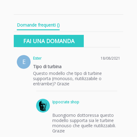
Domande frequenti
(
)
FAI UNA DOMANDA
Ester
18/08/2021
E
0
Tipo di turbina
star
Questo modello che tipo di turbine
rating
supporta (monouso, riutilizzabile o
entrambe)? Grazie
Ippocrate shop
Buongiorno dottoressa questo
modello supporta sia le turbine
monouso che quelle riutilizzabili.
Grazie