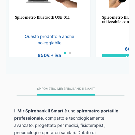
Spirometro Bluetooth USB 011
Spirometro Blueto
utilizzabile con 
Questo prodotto è anche
noleggiabile
600
850€
+ iva
ACQ
ACQUISTA
SPIROMETRO MIR SPIROBANK II SMART
Il
Mir Spirobank II Smart
è uno
spirometro portatile
professionale
, compatto e tecnologicamente
avanzato, progettato per medici, fisioterapisti,
pneumologi e operatori sanitari. Dotato di