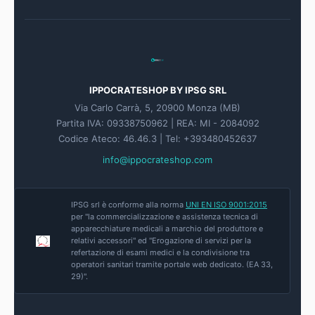
IPPOCRATESHOP BY IPSG SRL
Via Carlo Carrà, 5, 20900 Monza (MB)
Partita IVA: 09338750962 | REA: MI - 2084092
Codice Ateco: 46.46.3 | Tel: +393480452637
info@ippocrateshop.com
IPSG srl è conforme alla norma
UNI EN ISO 9001:2015
per "la commercializzazione e assistenza tecnica di
apparecchiature medicali a marchio del produttore e
relativi accessori" ed "Erogazione di servizi per la
refertazione di esami medici e la condivisione tra
operatori sanitari tramite portale web dedicato. (EA 33,
29)".