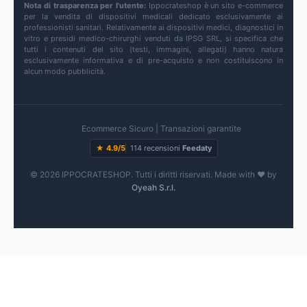
Nota di trasparenza per l'utente:
Ippocrateshop è un sito e-commerce
per la vendita di dispositivi medicali dedicato esclusivamente ai
professionisti sanitari. Relativamente ai dispositivi medici, diagnostici in
vitro e presidi medico-chirurghi venduti da IPSG SRL, si specifica che
tutti i contenuti del sito (testi, immagini, allegati) hanno natura
esclusivamente informativa e di pre-acquisto e non costituiscono in
alcun modo pubblicità.
Ecommerce Sicuro | Transazioni garantite
★ 4.9/5
114 recensioni
Feedaty
© 2026 IPPOCRATESHOP. Tutti i diritti riservati. Made with ♥ by
Oyeah S.r.l.