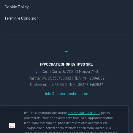
Cookie Policy
Termini e Condizioni
IPPOCRATESHOP BY IPSG SRL
Via Carlo Carrà, 5, 20900 Monza (MB)
Partita IVA: 09338750962 | REA: MI - 2084092
Codice Ateco: 46.46.3 | Tel: +393480452637
info@ippocrateshop.com
IPSG srl è conforme alla norma
UNI EN ISO 9001:2015
per "la
commercializzazione e assistenza tecnica di apparecchiature
medicali a marchio del produttore e relativi accessori" ed
"Erogazione di servizi per la refertazione di esami medici e la
condivisione tra operatori sanitari tramite portale web dedicato.