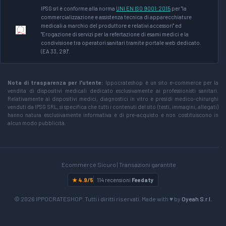
IPSG srl è conforme alla norma
UNI EN ISO 9001:2015
per "la
commercializzazione e assistenza tecnica di apparecchiature
medicali a marchio del produttore e relativi accessori" ed
"Erogazione di servizi per la refertazione di esami medici e la
condivisione tra operatori sanitari tramite portale web dedicato.
(EA 33, 29)".
Nota di trasparenza per l'utente:
Ippocrateshop è un sito e-commerce per la
vendita di dispositivi medicali dedicato esclusivamente ai professionisti sanitari.
Relativamente ai dispositivi medici, diagnostici in vitro e presidi medico-chirurghi
venduti da IPSG SRL, si specifica che tutti i contenuti del sito (testi, immagini, allegati)
hanno natura esclusivamente informativa e di pre-acquisto e non costituiscono in
alcun modo pubblicità.
Ecommerce Sicuro | Transazioni garantite
★ 4.9/5
114 recensioni
Feedaty
© 2026 IPPOCRATESHOP. Tutti i diritti riservati. Made with ♥ by
Oyeah S.r.l.