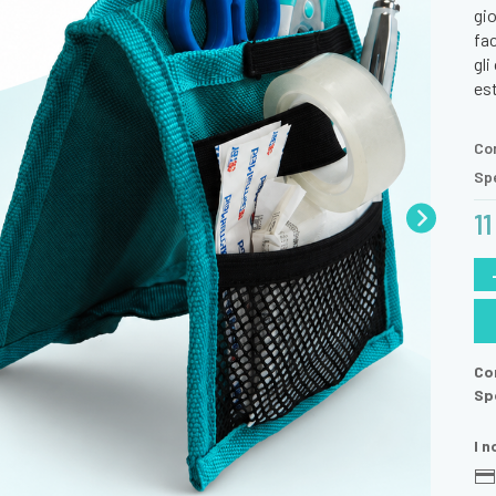
gio
fac
gli
est
Con
Spe
1
Con
Spe
I 