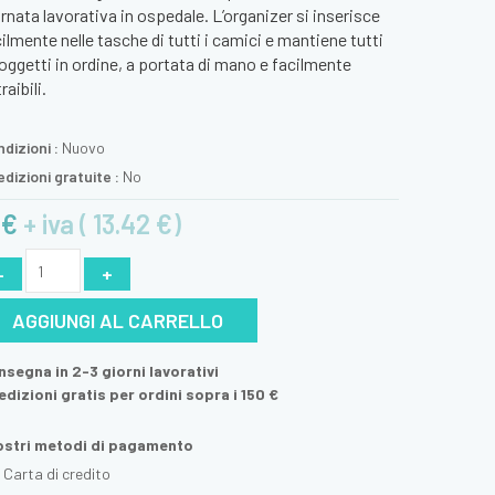
rnata lavorativa in ospedale. L’organizer si inserisce
ilmente nelle tasche di tutti i camici e mantiene tutti
 oggetti in ordine, a portata di mano e facilmente
raibili.
dizioni :
Nuovo
dizioni gratuite :
No
1 €
+ iva ( 13.42 €)
-
+
AGGIUNGI AL CARRELLO
segna in 2-3 giorni lavorativi
dizioni gratis per ordini sopra i 150 €
nostri metodi di pagamento
Carta di credito