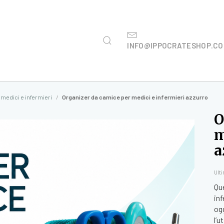
INFO@IPPOCRATESHOP.C
 medici e infermieri
Organizer da camice per medici e infermieri azzurro
O
m
a
Ult
Qu
in
ogg
l’u