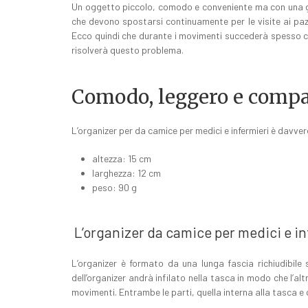
Un oggetto piccolo, comodo e conveniente ma con una gran
che devono spostarsi continuamente per le visite ai pa
Ecco quindi che durante i movimenti succederà spesso ch
risolverà questo problema.
Comodo, leggero e compatt
L’organizer per da camice per medici e infermieri è davver
altezza: 15 cm
larghezza: 12 cm
peso: 90 g
L’organizer da camice per medici e inf
L’organizer è formato da una lunga fascia richiudibile
dell’organizer andrà infilato nella tasca in modo che l’a
movimenti. Entrambe le parti, quella interna alla tasca e 