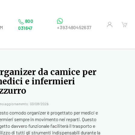
800
OM
+393480452637
031647
rganizer da camice per
edici e infermieri
zzurro
imo aggiornamento: 03/08/2026
esto comodo organizer è progettato per medici e
fermieri sempre in movimento nei reparti. Questo
etto davvero funzionale faciliterà il trasporto e
tilizzo di tutti gli strumenti indispensabili durante la