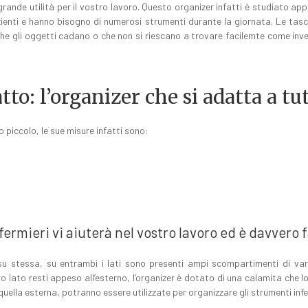
de utilità per il vostro lavoro. Questo organizer infatti è studiato apposi
zienti e hanno bisogno di numerosi strumenti durante la giornata. Le t
e gli oggetti cadano o che non si riescano a trovare facilemte come inv
o: l’organizer che si adatta a tut
o piccolo, le sue misure infatti sono:
ermieri vi aiuterà nel vostro lavoro ed è davvero f
 su stessa, su entrambi i lati sono presenti ampi scompartimenti di var
ltro lato resti appeso all’esterno, l’organizer è dotato di una calamita che
quella esterna, potranno essere utilizzate per organizzare gli strumenti infe