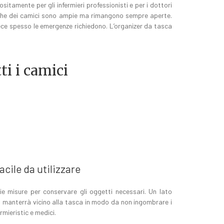
tamente per gli infermieri professionisti e per i dottori
asche dei camici sono ampie ma rimangono sempre aperte.
ece spesso le emergenze richiedono. L’organizer da tasca
ti i camici
acile da utilizzare
ie misure per conservare gli oggetti necessari. Un lato
 lo manterrà vicino alla tasca in modo da non ingombrare i
rmieristic e medici.